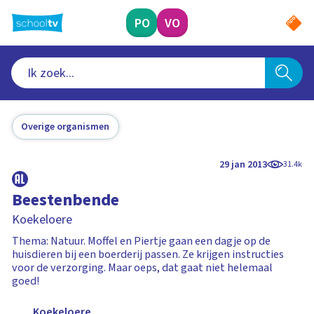
Ga
naar
PO
VO
hoofdinhoud
Overige organismen
29 jan 2013
31.4k
Beestenbende
Koekeloere
Thema: Natuur. Moffel en Piertje gaan een dagje op de
huisdieren bij een boerderij passen. Ze krijgen instructies
voor de verzorging. Maar oeps, dat gaat niet helemaal
goed!
Koekeloere