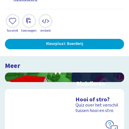
favoriet
toevoegen
embed
Kleurplaat: Boerderij
Meer
Blokdieren
Interactieve
schoolplaat van een
Hooi of stro?
kinderboerderij
Quiz over het verschil
tussen hooi en stro
Schoolplaat