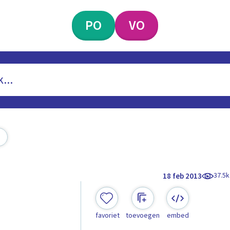
PO
VO
37.5k
18 feb 2013
favoriet
toevoegen
embed