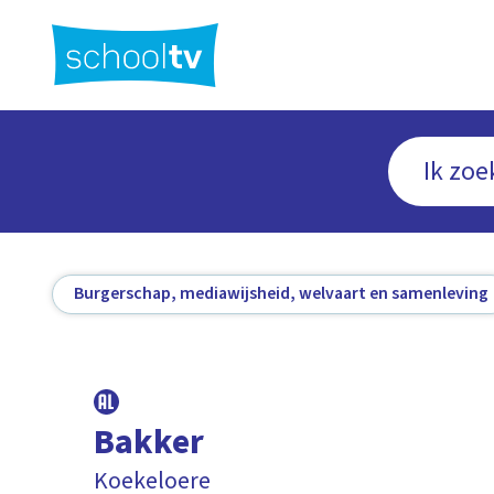
Ga
naar
hoofdinhoud
Burgerschap, mediawijsheid, welvaart en samenleving
Bakker
Koekeloere