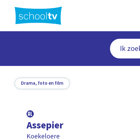
Ga
naar
hoofdinhoud
Drama, foto en film
Assepier
Koekeloere