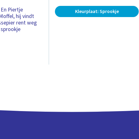
 En Piertje
Kleurplaat: Sprookje
offel, hij vindt
Assepier rent weg
t sprookje