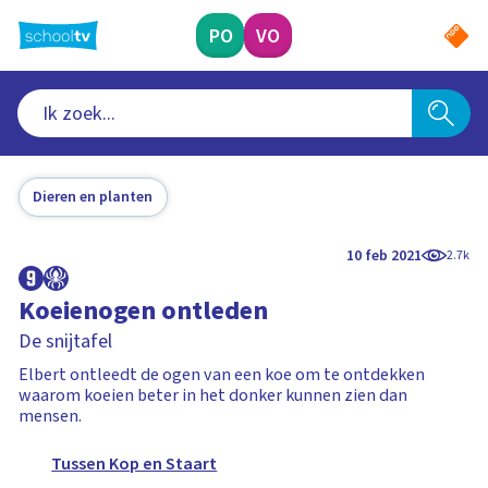
Ga
naar
PO
VO
hoofdinhoud
Dieren en planten
10 feb 2021
2.7k
Koeienogen ontleden
De snijtafel
Elbert ontleedt de ogen van een koe om te ontdekken
waarom koeien beter in het donker kunnen zien dan
mensen.
Tussen Kop en Staart