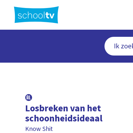
Ga
naar
hoofdinhoud
Losbreken van het
schoonheidsideaal
Know Shit