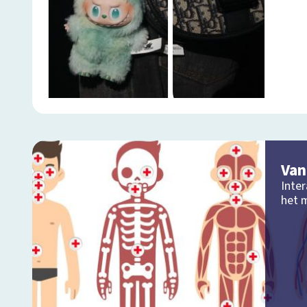
Van
Inter
het 