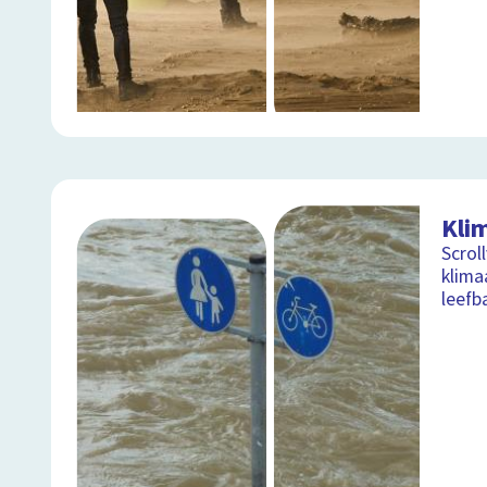
Kli
Scrol
klima
leefb