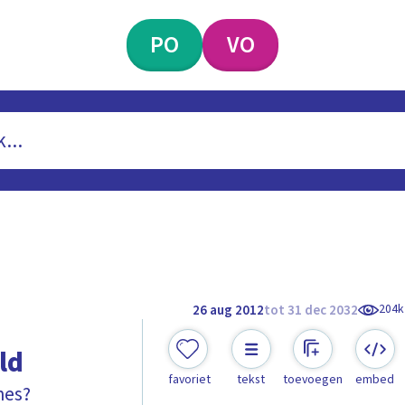
PO
VO
204k
26 aug 2012
tot 31 dec 2032
ld
favoriet
tekst
toevoegen
embed
nes?