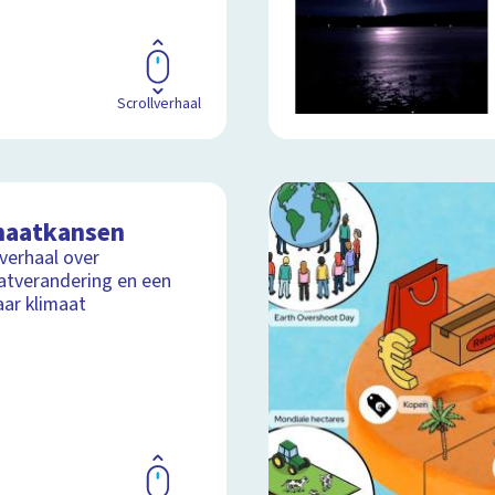
Scrollverhaal
maatkansen
lverhaal over
atverandering en een
aar klimaat