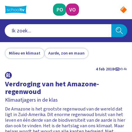
Ga
naar
PO
VO
hoofdinhoud
Milieu en klimaat
Aarde, zon en maan
4 feb 2018
9.4k
Verdroging van het Amazone-
regenwoud
Klimaatjagers in de klas
De Amazone is het grootste regenwoud van de wereld dat
ligt in Zuid-Amerika. Dit enorme regenwoud bruist van het
leven en één derde van de biodiversiteit van de aarde is hier
dan ook te vinden. Het is de hartslag van ons klimaat. Maar
helaas wordt het woud van alle kanten bedreigd. Niet