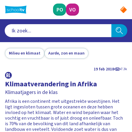
Ga
naar
PO
VO
hoofdinhoud
Milieu en klimaat
Aarde, zon en maan
19 feb 2018
7.3k
Klimaatverandering in Afrika
Klimaatjagers in de klas
Afrika is een continent met uitgestrekte woestijnen. Het
ligt ingesloten tussen grote oceanen en deze hebben
invloed op het klimaat. Water en wind bepalen waar het
vochtig en vruchtbaar is of juist droog en onleefbaar. Toch
is 70% van de bevolking van dit land afhankelijk van
landbouw en veeteelt. Voldoende zoet water is dus van