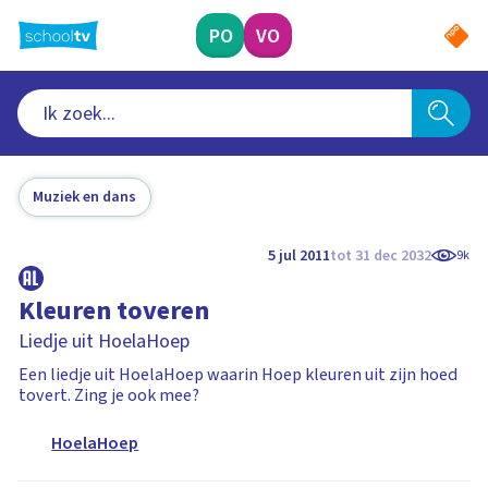
Ga
naar
PO
VO
hoofdinhoud
Muziek en dans
5 jul 2011
tot 31 dec 2032
9k
Kleuren toveren
Liedje uit HoelaHoep
Een liedje uit HoelaHoep waarin Hoep kleuren uit zijn hoed
tovert. Zing je ook mee?
HoelaHoep