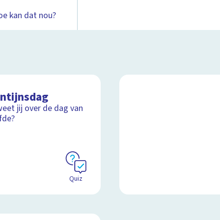
oe kan dat nou?
entijnsdag
eet jij over de dag van
efde?
Quiz