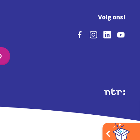
Volg ons!
O
Extra's