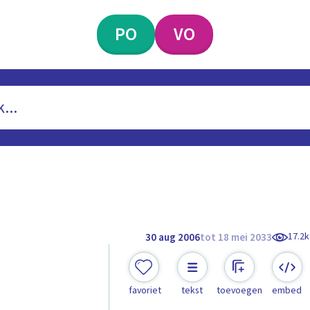
PO
VO
17.2k
30 aug 2006
tot 18 mei 2033
favoriet
tekst
toevoegen
embed