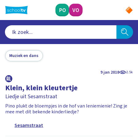
Ga
naar
PO
VO
hoofdinhoud
Muziek en dans
9 jan 2018
2.5k
Klein, klein kleutertje
Liedje uit Sesamstraat
Pino plukt de bloempjes in de hof van Ieniemienie! Zing je
mee met dit bekende kinderliedje?
Sesamstraat