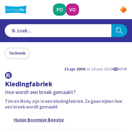
Ga
naar
PO
VO
hoofdinhoud
Techniek
13 apr 2004
tot 18 mei 2033
13.3k
Kledingfabriek
Hoe wordt een broek gemaakt?
Tim en Nicky zijn in een kledingfabriek. Ze gaan kijken hoe
een broek wordt gemaakt.
Huisje Boompje Beestje