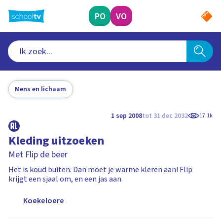
Ga
naar
PO
VO
hoofdinhoud
Mens en lichaam
1 sep 2008
tot 31 dec 2032
17.1k
Kleding uitzoeken
Met Flip de beer
Het is koud buiten. Dan moet je warme kleren aan! Flip
krijgt een sjaal om, en een jas aan.
Koekeloere