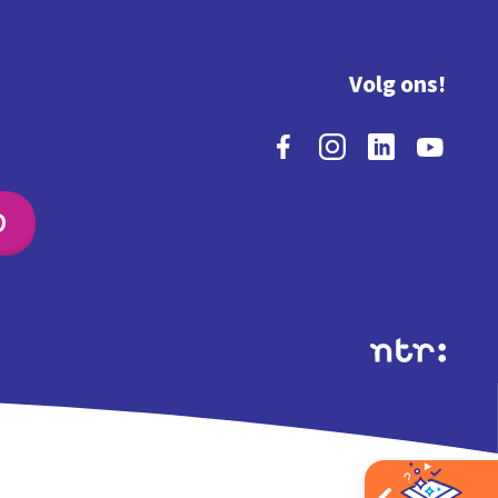
Volg ons!
O
Extra's