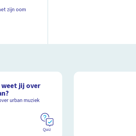
met zijn oom
weet jij over
an?
over urban muziek
Quiz