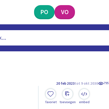
PO
VO
795
20 feb 2023
tot 9 okt 2030
favoriet
toevoegen
embed