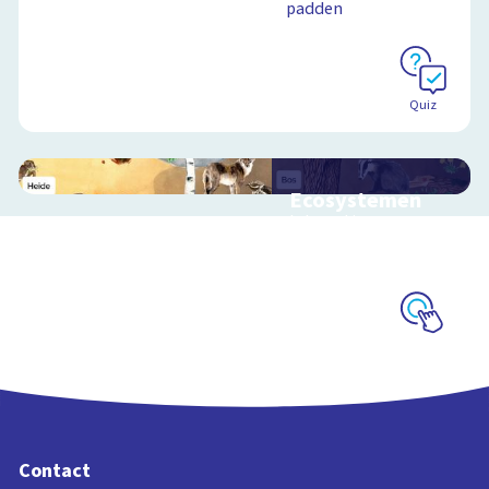
padden
Schoolplaat
Quiz
Ecosystemen
Interactieve
schoolplaat over de
Veluwe
Schoolplaat
Contact