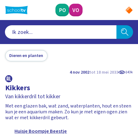
Ga
naar
PO
VO
hoofdinhoud
Dieren en planten
4 nov 2002
tot 18 mei 2033
143k
Kikkers
Van kikkerdril tot kikker
Met een glazen bak, wat zand, waterplanten, hout en steen
kun je een aquarium maken. Zo kun je met eigen ogen zien
wat er met kikkerdril gebeurt.
Huisje Boompje Beestje