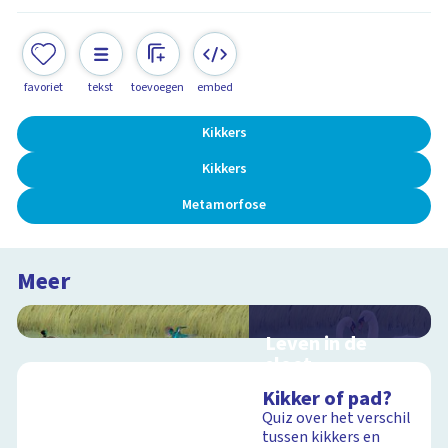
favoriet
tekst
toevoegen
embed
Kikkers
Kikkers
Metamorfose
Meer
Leven in de
sloot
Interactieve
Kikker of pad?
schoolplaat over het
Quiz over het verschil
slootleven
tussen kikkers en