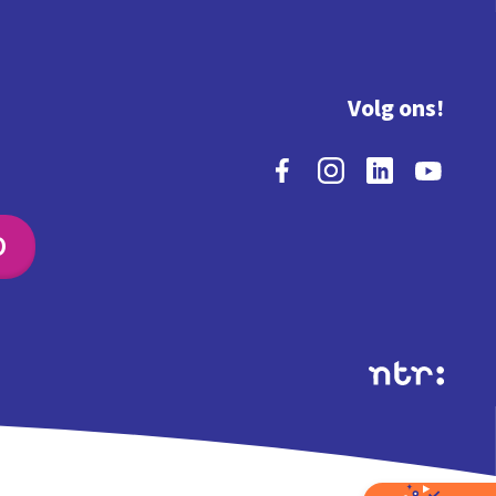
Volg ons!
O
Extra's