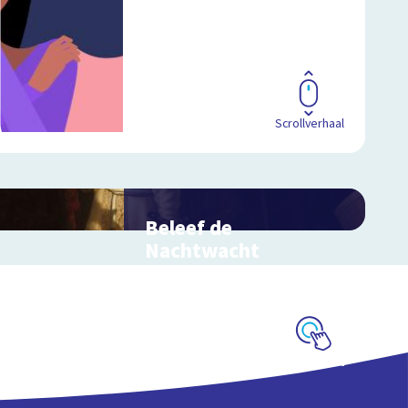
Scrollverhaal
Beleef de
Nachtwacht
Interactieve schoolplaat over
Rembrandts meesterwerk
Schoolplaat