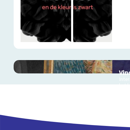
Vin
Inter
het l
Gog