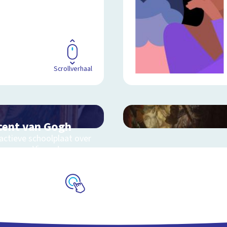
Scrollverhaal
cent van Gogh
actieve schoolplaat over
even van Vincent van
h
Schoolplaat