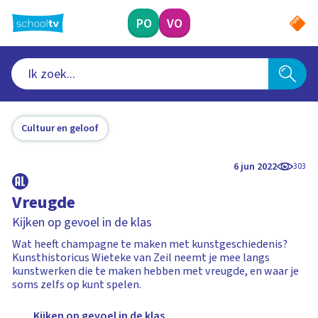
Ga
naar
PO
VO
hoofdinhoud
Cultuur en geloof
6 jun 2022
303
Vreugde
Kijken op gevoel in de klas
Wat heeft champagne te maken met kunstgeschiedenis?
Kunsthistoricus Wieteke van Zeil neemt je mee langs
kunstwerken die te maken hebben met vreugde, en waar je
soms zelfs op kunt spelen.
Kijken op gevoel in de klas