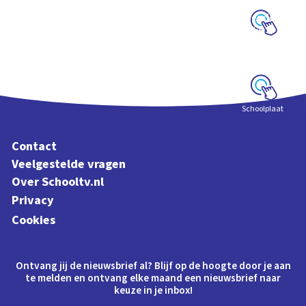
Interactieve
schoolplaat over de
geheimen van dit
grote schilderij van
Schoolplaat
Rembrandt
Schoolplaat
Contact
Veelgestelde vragen
Over Schooltv.nl
Privacy
Cookies
Ontvang jij de nieuwsbrief al? Blijf op de hoogte door je aan
te melden en ontvang elke maand een nieuwsbrief naar
keuze in je inbox!