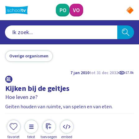
Ga
naar
PO
VO
hoofdinhoud
Overige organismen
7 jan 2010
tot 31 dec 2032
17.8k
Kijken bij de geitjes
Hoe leven ze?
Geiten houden van ruimte, van spelen en van eten.
favoriet
tekst
toevoegen
embed