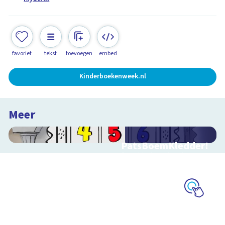
favoriet
tekst
toevoegen
embed
Kinderboekenweek.nl
Meer
PatsBoemKledder!
Speel het spel en leer
over techniek
Schoolplaat