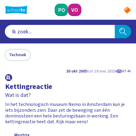
Ga
naar
PO
VO
hoofdinhoud
Techniek
30 okt 2005
tot 18 mei 2033
37.4k
Kettingreactie
Wat is dat?
In het technologisch museum Nemo in Amsterdam kun je
iets bijzonders zien. Daar zet de beweging van één
dominosteen een hele besturingsbaan in werking. Een
kettingreactie heet dat. Kijk maar eens!
Mystrix