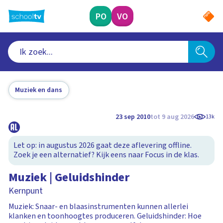
Ga
naar
PO
VO
hoofdinhoud
Muziek en dans
23 sep 2010
tot 9 aug 2026
13k
Let op: in augustus 2026 gaat deze aflevering offline.
Zoek je een alternatief? Kijk eens naar Focus in de klas.
Muziek | Geluidshinder
Kernpunt
Muziek: Snaar- en blaasinstrumenten kunnen allerlei
klanken en toonhoogtes produceren. Geluidshinder: Hoe