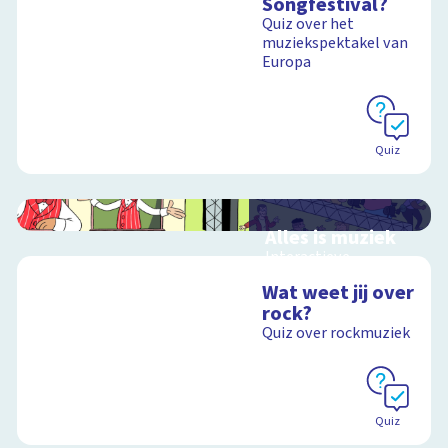
Songfestival?
Quiz over het
muziekspektakel van
Europa
Quiz
Alles is muziek
Interactieve
schoolplaat over
Wat weet jij over
muziekinstrumenten
rock?
en muziekstijlen
Quiz over rockmuziek
Schoolplaat
Quiz