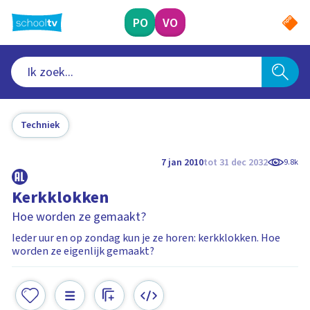
Ga
naar
PO
VO
hoofdinhoud
Techniek
7 jan 2010
tot 31 dec 2032
9.8k
Kerkklokken
Hoe worden ze gemaakt?
Ieder uur en op zondag kun je ze horen: kerkklokken. Hoe
worden ze eigenlijk gemaakt?