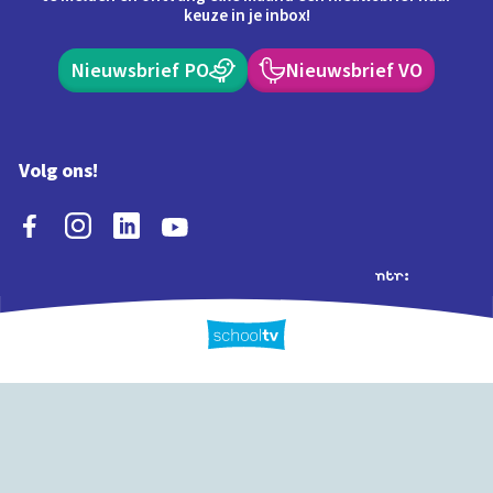
keuze in je inbox!
Nieuwsbrief PO
Nieuwsbrief VO
Volg ons!
Extra's
Schooltv biedt meer
Quiz
Schoolplaat
Tijd
dan video's! Ontdek
onze extra inhoud: