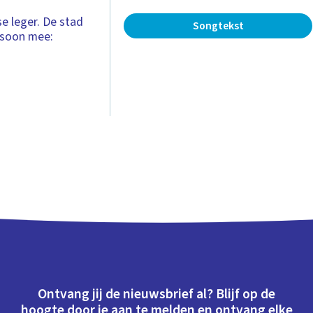
e leger. De stad
Songtekst
ersoon mee:
Ontvang jij de nieuwsbrief al? Blijf op de
hoogte door je aan te melden en ontvang elke