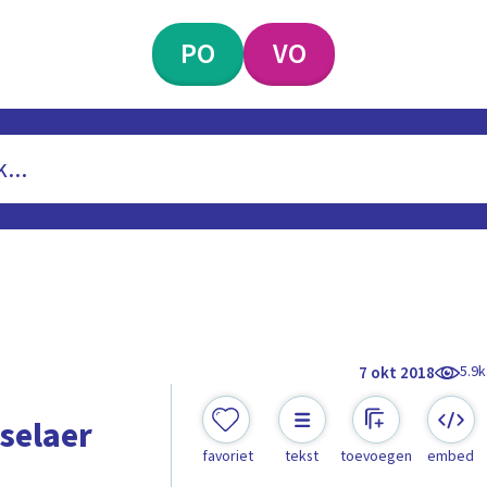
PO
VO
5.9k
7 okt 2018
selaer
favoriet
tekst
toevoegen
embed