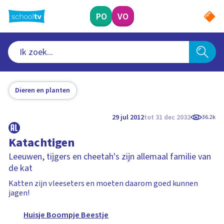
Ga
naar
PO
VO
hoofdinhoud
Dieren en planten
29 jul 2012
tot 31 dec 2032
36.2k
Katachtigen
Leeuwen, tijgers en cheetah's zijn allemaal familie van
de kat
Katten zijn vleeseters en moeten daarom goed kunnen
jagen!
Huisje Boompje Beestje