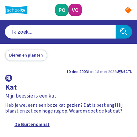
Ga
naar
PO
VO
hoofdinhoud
Dieren en planten
10 dec 2003
tot 18 mei 2033
30.7k
Kat
Mijn beessie is een kat
Heb je wel eens een boze kat gezien? Dat is best eng! Hij
blaast en zet een hoge rug op. Waarom doet de kat dat?
De Buitendienst