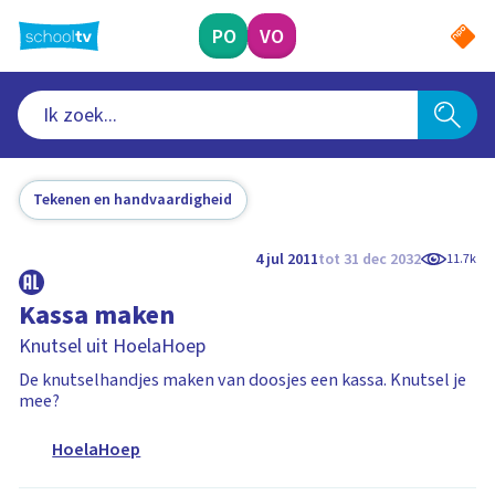
Ga
naar
PO
VO
hoofdinhoud
Tekenen en handvaardigheid
4 jul 2011
tot 31 dec 2032
11.7k
Kassa maken
Knutsel uit HoelaHoep
De knutselhandjes maken van doosjes een kassa. Knutsel je
mee?
HoelaHoep