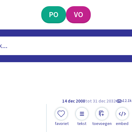
PO
VO
12.1k
14 dec 2008
tot 31 dec 2032
favoriet
tekst
toevoegen
embed