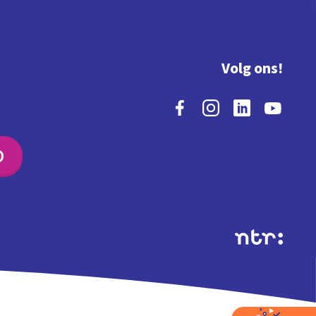
Volg ons!
O
Extra's