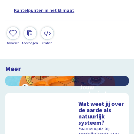
Kantelpunten in het klimaat
favoriet
toevoegen
embed
Meer
Jouw
ecologische
voetafdruk
Wat weet jij over
Ontdek hoe jouw
de aarde als
levensstijl invloed
natuurlijk
heeft op de aarde
systeem?
Examenquiz bij