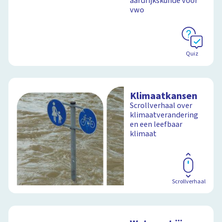
aardrijkskunde voor
vwo
Schoolplaat
Quiz
Klimaatkansen
Scrollverhaal over
klimaatverandering
en een leefbaar
klimaat
Scrollverhaal