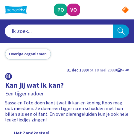
Ga
naar
PO
VO
hoofdinhoud
Overige organismen
31 dec 1999
tot 18 mei 2033
2.4k
Kan jij wat ik kan?
Een tijger nadoen
Sassa en Toto doen kan jij wat ik kan en koning Koos mag
ook meedoen. Ze doen een tijger na en schudden met hun
billen als een olifant. En over dierengeluiden kun je ook hele
leuke liedjes zingen!
Het Zandkasteel