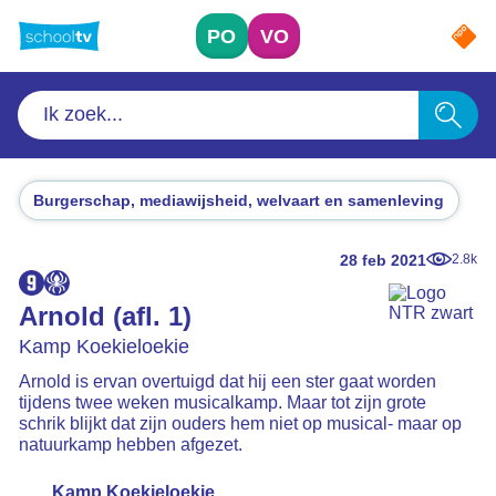
Ga
naar
PO
VO
hoofdinhoud
Burgerschap, mediawijsheid, welvaart en samenleving
28 feb 2021
2.8k
Arnold (afl. 1)
Kamp Koekieloekie
Arnold is ervan overtuigd dat hij een ster gaat worden
tijdens twee weken musicalkamp. Maar tot zijn grote
schrik blijkt dat zijn ouders hem niet op musical- maar op
natuurkamp hebben afgezet.
Kamp Koekieloekie