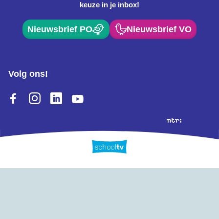
keuze in je inbox!
Nieuwsbrief PO
Nieuwsbrief VO
Volg ons!
Extra's
Schooltv biedt meer dan
Quiz
Schoolplaat
video's! Ontdek onze
extra inhoud: