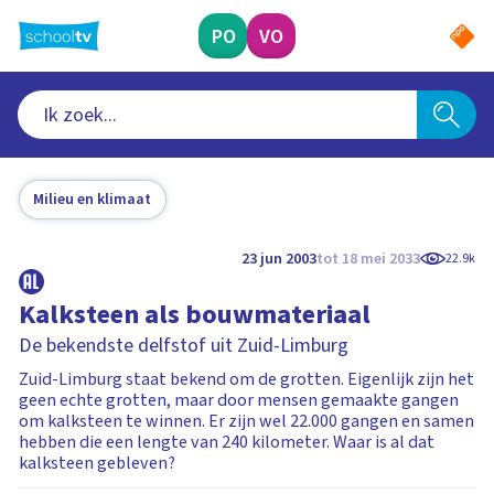
Ga
naar
PO
VO
hoofdinhoud
Milieu en klimaat
23 jun 2003
tot 18 mei 2033
22.9k
Kalksteen als bouwmateriaal
De bekendste delfstof uit Zuid-Limburg
Zuid-Limburg staat bekend om de grotten. Eigenlijk zijn het
geen echte grotten, maar door mensen gemaakte gangen
om kalksteen te winnen. Er zijn wel 22.000 gangen en samen
hebben die een lengte van 240 kilometer. Waar is al dat
kalksteen gebleven?