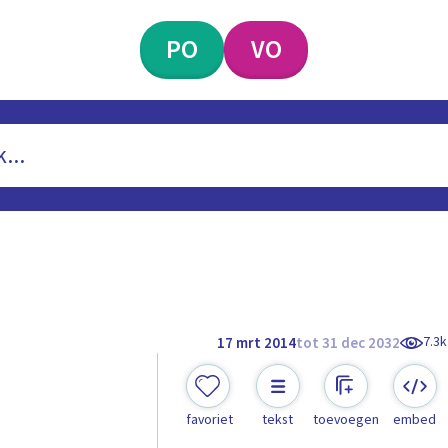
PO
VO
7.3k
17 mrt 2014
tot 31 dec 2032
favoriet
tekst
toevoegen
embed