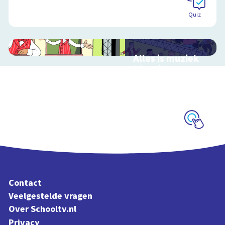
Quiz
Alles is muziek
Interactieve
schoolplaat over
muziekinstrumenten
en muziekstijlen
Schoolplaat
Contact
Veelgestelde vragen
Over Schooltv.nl
Privacy