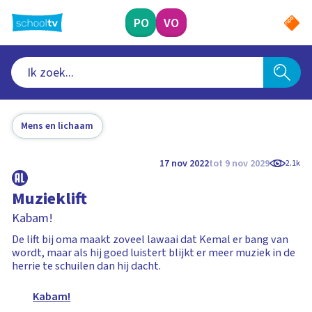
Ga
naar
PO
VO
hoofdinhoud
Mens en lichaam
17 nov 2022
tot 9 nov 2029
2.1k
Muzieklift
Kabam!
De lift bij oma maakt zoveel lawaai dat Kemal er bang van
wordt, maar als hij goed luistert blijkt er meer muziek in de
herrie te schuilen dan hij dacht.
Kabam!