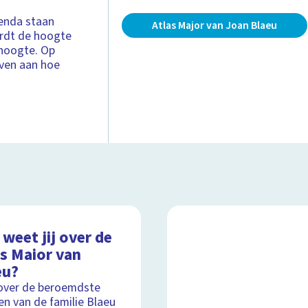
genda staan
Atlas Major van Joan Blaeu
ordt de hoogte
 hoogte. Op
even aan hoe
weet jij over de
as Maior van
eu?
over de beroemdste
en van de familie Blaeu