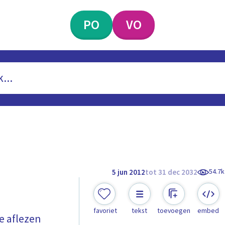
PO
VO
54.7k
5 jun 2012
tot 31 dec 2032
favoriet
tekst
toevoegen
embed
e aflezen