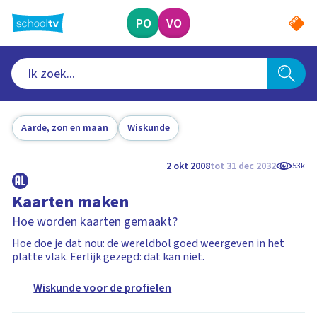
Ga
naar
PO
VO
hoofdinhoud
Aarde, zon en maan
Wiskunde
2 okt 2008
tot 31 dec 2032
53k
Kaarten maken
Hoe worden kaarten gemaakt?
Hoe doe je dat nou: de wereldbol goed weergeven in het
platte vlak. Eerlijk gezegd: dat kan niet.
Wiskunde voor de profielen