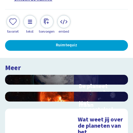
favoriet
tekst
toevoegen
embed
Ruimtequiz
Meer
De planeet
aarde en haar
satelliet, de
Het
maan
zonnestelsel
Interactieve
Interactieve
schoolplaat voorbij
Wat weet jij over
schoolplaat langs de
de dampkring
de planeten van
planeten
het