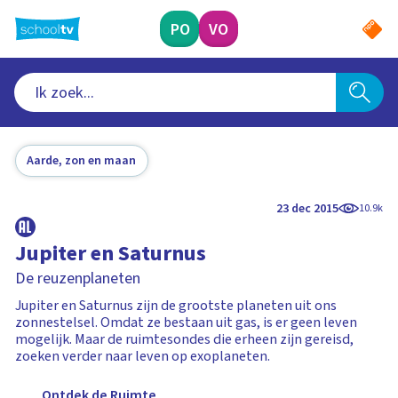
Ga
naar
PO
VO
hoofdinhoud
Aarde, zon en maan
23 dec 2015
10.9k
Jupiter en Saturnus
De reuzenplaneten
Jupiter en Saturnus zijn de grootste planeten uit ons
zonnestelsel. Omdat ze bestaan uit gas, is er geen leven
mogelijk. Maar de ruimtesondes die erheen zijn gereisd,
zoeken verder naar leven op exoplaneten.
Ontdek de Ruimte