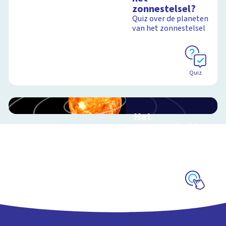
zonnestelsel?
Quiz over de planeten
Schoolplaat
van het zonnestelsel
Schoolplaat
Quiz
Het
zonnestelsel in
3D
Reis mee door ons
zonnestelsel
Schoolplaat