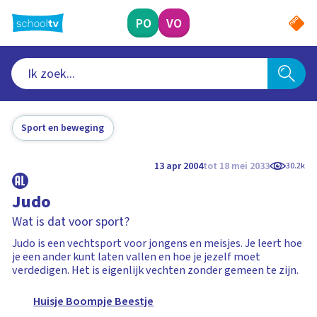
Ga
naar
PO
VO
hoofdinhoud
Sport en beweging
13 apr 2004
tot 18 mei 2033
30.2k
Judo
Wat is dat voor sport?
Judo is een vechtsport voor jongens en meisjes. Je leert hoe
je een ander kunt laten vallen en hoe je jezelf moet
verdedigen. Het is eigenlijk vechten zonder gemeen te zijn.
Huisje Boompje Beestje