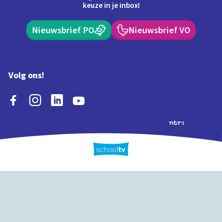
keuze in je inbox!
Nieuwsbrief PO
Nieuwsbrief VO
Volg ons!
Extra's
Schooltv biedt meer
Quiz
Schoolplaat
Tijd
dan video's! Ontdek
onze extra inhoud: