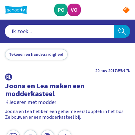
Ga
naar
PO
VO
hoofdinhoud
Tekenen en handvaardigheid
20 nov 2017
1.7k
Joona en Lea maken een
modderkasteel
Kliederen met modder
Joona en Lea hebben een geheime verstopplek in het bos.
Ze bouwen er een modderkasteel bij.