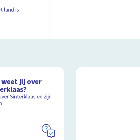
t land is!
weet jij over
terklaas?
over Sinterklaas en zijn
n