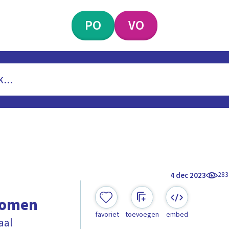
PO
VO
283
4 dec 2023
rnomen
favoriet
toevoegen
embed
aal