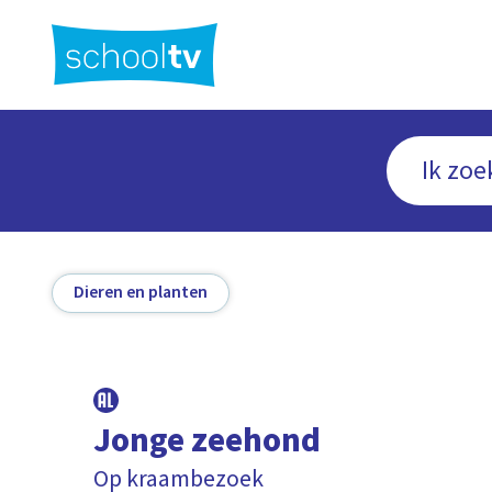
Ga
naar
hoofdinhoud
Dieren en planten
Jonge zeehond
Op kraambezoek