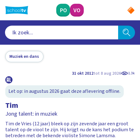
Ga
naar
PO
VO
hoofdinhoud
Muziek en dans
31 okt 2012
tot 8 aug 2026
1.3k
Let op: in augustus 2026 gaat deze aflevering offline.
Tim
Jong talent: in muziek
Tim de Vries (12 jaar) bleek op zijn zevende jaar een groot
talent op de viool te zijn. Hij krijgt nu de kans het podium te
betreden met de bekende violiste Simone Lamsma.