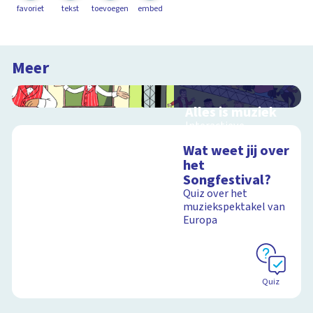
favoriet
tekst
toevoegen
embed
Meer
Alles is muziek
Interactieve
schoolplaat over
Wat weet jij over
muziekinstrumenten
het
en muziekstijlen
Songfestival?
Quiz over het
muziekspektakel van
Europa
Schoolplaat
Quiz