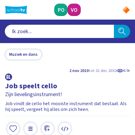
Ga
naar
PO
VO
hoofdinhoud
Muziek en dans
2 nov 2010
tot 31 dec 2032
6.5k
Job speelt cello
Zijn lievelingsinstrument!
Job vindt de cello het mooiste instrument dat bestaat. Als
hij speelt, vergeet hij alles om zich heen.