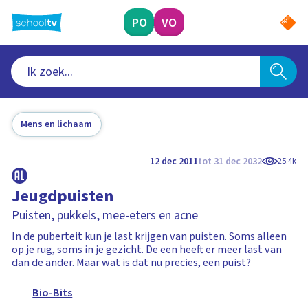
Ga
naar
PO
VO
hoofdinhoud
Mens en lichaam
12 dec 2011
tot 31 dec 2032
25.4k
Jeugdpuisten
Puisten, pukkels, mee-eters en acne
In de puberteit kun je last krijgen van puisten. Soms alleen
op je rug, soms in je gezicht. De een heeft er meer last van
dan de ander. Maar wat is dat nu precies, een puist?
Bio-Bits