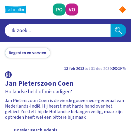
Ga
naar
PO
VO
hoofdinhoud
Regenten en vorsten
13 feb 2013
tot 31 dec 2032
29.7k
Jan Pieterszoon Coen
Hollandse held of misdadiger?
Jan Pieterszoon Coen is de vierde gouverneur-generaal van
Nederlands-Indië. Hij heerst met harde hand over het
gebied. Zo stelt hij de Hollandse belangen veilig, maar zijn
optreden heeft wel een bittere bijsmaak.
Dossier geschiedenis