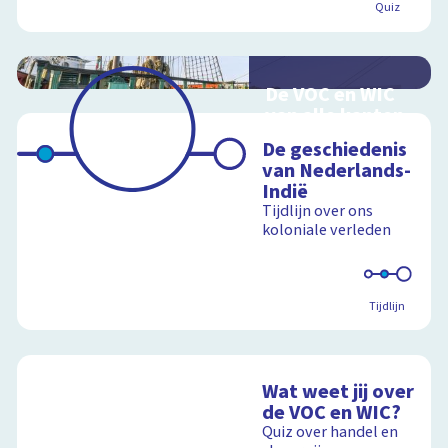
Quiz
De VOC en WIC
van alle kanten
Handel en oorlog
De geschiedenis
over zee
van Nederlands-
Indië
Tijdlijn over ons
koloniale verleden
Schoolplaat
Tijdlijn
Wat weet jij over
de VOC en WIC?
Quiz over handel en