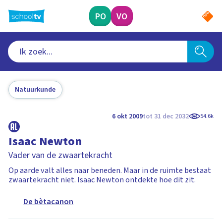
Ga
naar
PO
VO
hoofdinhoud
Natuurkunde
6 okt 2009
tot 31 dec 2032
54.6k
Isaac Newton
Vader van de zwaartekracht
Op aarde valt alles naar beneden. Maar in de ruimte bestaat
zwaartekracht niet. Isaac Newton ontdekte hoe dit zit.
De bètacanon