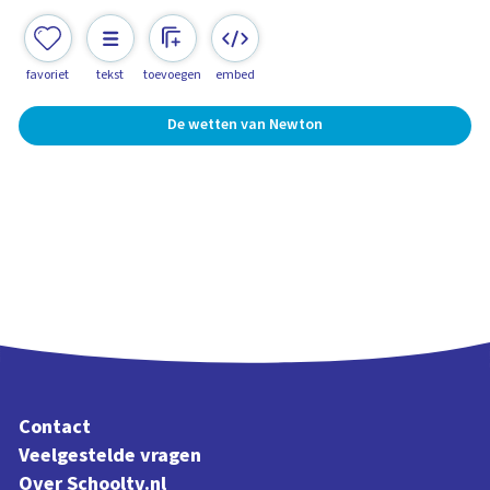
favoriet
tekst
toevoegen
embed
De wetten van Newton
Contact
Veelgestelde vragen
Over Schooltv.nl