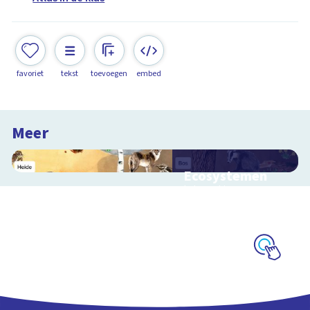
favoriet
tekst
toevoegen
embed
Meer
Ecosystemen
Interactieve
schoolplaat over de
Veluwe
Schoolplaat