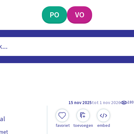
PO
VO
180
15 nov 2025
tot 1 nov 2026
al
favoriet
toevoegen
embed
 met