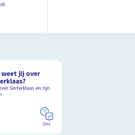
el.
weet jij over
terklaas?
over Sinterklaas en zijn
n
Quiz