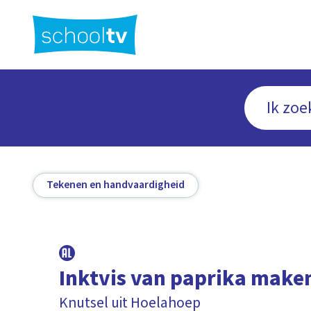
Ga
naar
hoofdinhoud
Tekenen en handvaardigheid
Inktvis van paprika make
Knutsel uit Hoelahoep