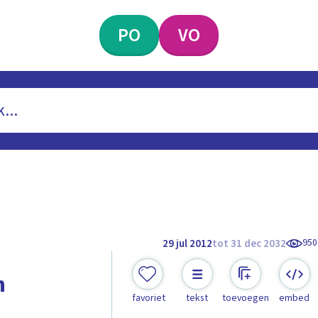
PO
VO
950
29 jul 2012
tot 31 dec 2032
n
favoriet
tekst
toevoegen
embed