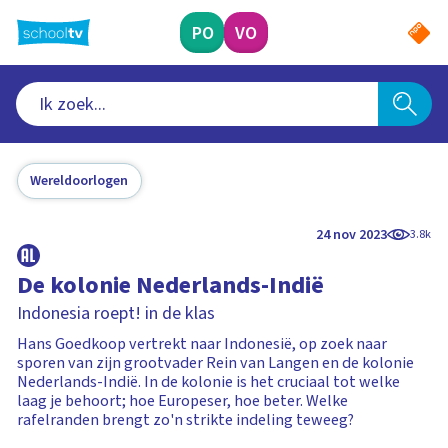
Ga
naar
PO
VO
hoofdinhoud
Wereldoorlogen
24 nov 2023
3.8k
De kolonie Nederlands-Indië
Indonesia roept! in de klas
Hans Goedkoop vertrekt naar Indonesië, op zoek naar
sporen van zijn grootvader Rein van Langen en de kolonie
Nederlands-Indië. In de kolonie is het cruciaal tot welke
laag je behoort; hoe Europeser, hoe beter. Welke
rafelranden brengt zo'n strikte indeling teweeg?