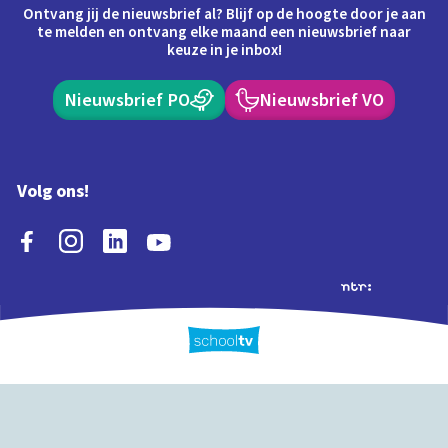
Ontvang jij de nieuwsbrief al? Blijf op de hoogte door je aan
te melden en ontvang elke maand een nieuwsbrief naar
keuze in je inbox!
Nieuwsbrief PO
Nieuwsbrief VO
Volg ons!
Extra's
Schooltv biedt meer
Quiz
Schoolplaat
Tijd